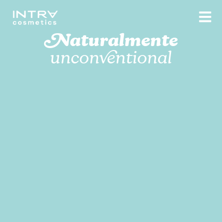
Vai
al
contenuto
Naturalmente
unconventional