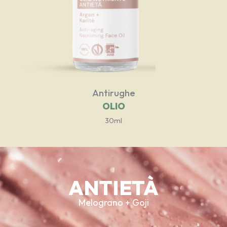
Antirughe
OLIO
30ml
ANTIETÀ
Melograno + Goji