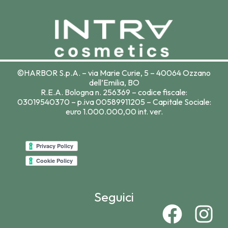
©HARBOR S.p.A. – via Marie Curie, 5 – 40064 Ozzano
dell’Emilia, BO
R.E.A. Bologna n. 256369 – codice fiscale:
03019540370 – p.iva 00589911205 – Capitale Sociale:
euro 1.000.000,00 int. ver.
Seguici
F
I