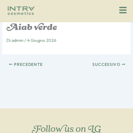
Vai
al
contenuto
Aiab verde
Di
admin
/
4 Giugno 2026
PRECEDENTE
SUCCESSIVO
Follow us on IG