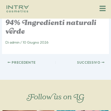
Vai
al
contenuto
94% Ingredienti naturali
verde
Di
admin
/
10 Giugno 2026
PRECEDENTE
SUCCESSIVO
Follow us on IG